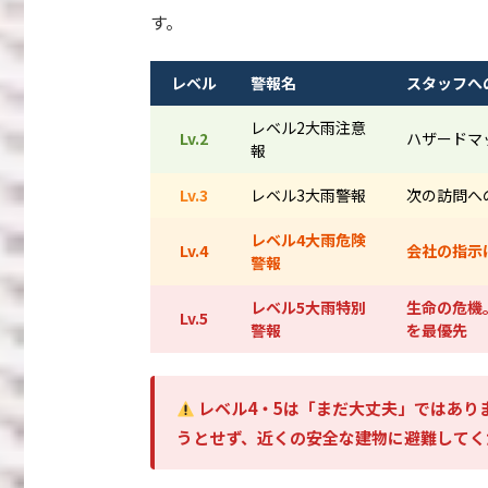
す。
レベル
警報名
スタッフへ
レベル2大雨注意
Lv.2
ハザードマ
報
Lv.3
レベル3大雨警報
次の訪問へ
レベル4大雨危険
Lv.4
会社の指示
警報
レベル5大雨特別
生命の危機
Lv.5
警報
を最優先
レベル4・5は「まだ大丈夫」ではあり
うとせず、近くの安全な建物に避難してく