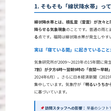
1. そもそも「線状降水帯」っ
線状降水帯とは、積乱雲（雷雲）が次々と
降らせる気象現象
のことです。普通の雨と
る
点です。福岡は線状降水帯が発生しやす
実は「寝ている間」に起きていること
気象研究所が2009～2023年の15年間に
7割）が夕方6時～翌朝9時の「夜間～早朝
2024年6月）。さらに日本経済新聞（202
集中しています。気象庁が「
明るいうちか
に基づいています。
訪問スタッフへの影響：
早番のシフト