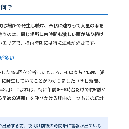
て何？
同じ場所で発生し続け、帯状に連なって大量の雨を
違うのは、
同じ場所に何時間も激しい雨が降り続け
いエリアで、梅雨時期には特に注意が必要です。
が多い
発生した496回を分析したところ、
そのうち74.3%（約
」に発生
していることがわかりました（朝日新聞、
3年8月）によれば、特に
午前0～8時台だけで約5割
が
ら早めの避難
」を呼びかける理由の一つもこの統計
で出勤する前、夜明け前後の時間帯に警報が出ていな