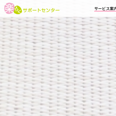
活動レポート
Activity
サービス案
カテゴリー
アイランドケア
お知らせ
ケアプラン命
その他
プルーンベリーハウス
ホームヘルプ卵
レスピケアナース
制度関連
採用情報
日々の風景
未分類
楽らく仕事術