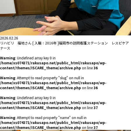
2026.02.26
リハビリ 福地さん [ 入職：2016年 ]福岡市の訪問看護ステーション レスピケア
ナース
Warning
: Undefined array key 0 in
/home/xs074371/rakusapo.net/public_html/rakusapo/wp-
content/themes/ISCARE_theme/archive.php
on line
36
Warning
: Attempt to read property "slug" on null in
/home/xs074371/rakusapo.net/public_html/rakusapo/wp-
content/themes/ISCARE_theme/archive.php
on line
36
Warning
: Undefined array key 0 in
/home/xs074371/rakusapo.net/public_html/rakusapo/wp-
content/themes/ISCARE_theme/archive.php
on line
37
Warning
: Attempt to read property "name" on null in
/home/xs074371/rakusapo.net/public_html/rakusapo/wp-
content/themes/ISCARE_theme/archive.php
on line
37