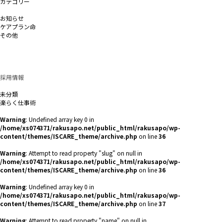
カテゴリー
アイランドケア
お知らせ
ケアプラン命
その他
プルーンベリーハウス
ホームヘルプ卵
レスピケアナース
制度関連
採用情報
日々の風景
未分類
楽らく仕事術
Warning
: Undefined array key 0 in
/home/xs074371/rakusapo.net/public_html/rakusapo/wp-
content/themes/ISCARE_theme/archive.php
on line
36
Warning
: Attempt to read property "slug" on null in
/home/xs074371/rakusapo.net/public_html/rakusapo/wp-
content/themes/ISCARE_theme/archive.php
on line
36
Warning
: Undefined array key 0 in
/home/xs074371/rakusapo.net/public_html/rakusapo/wp-
content/themes/ISCARE_theme/archive.php
on line
37
Warning
: Attempt to read property "name" on null in