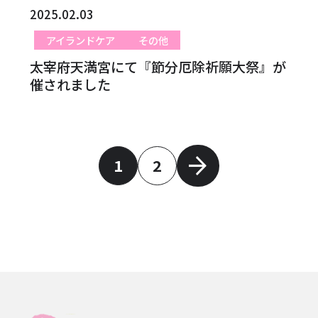
2025.02.03
アイランドケア
その他
太宰府天満宮にて『節分厄除祈願大祭』が
催されました
1
2
ペ
ー
ジ
ネ
ー
シ
ョ
ン